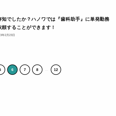
存知でしたか？ハノワでは『歯科助手』に単発勤務
依頼することができます！
23年2月23日
5
6
7
8
...
12