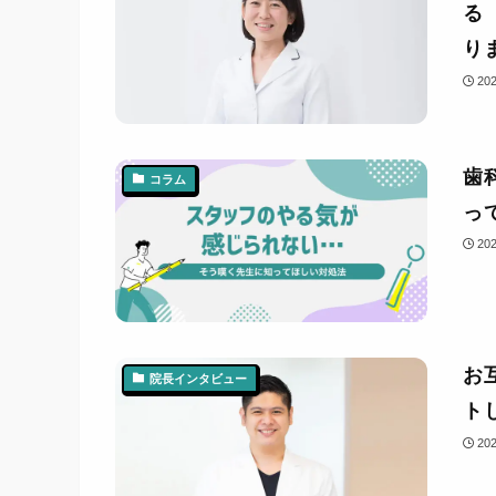
る
り
20
歯
コラム
っ
20
お
院長インタビュー
ト
20