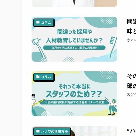
間
コラム
味
20
そ
コラム
部
20
“
ハノワの活用方法