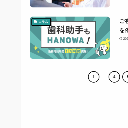
ご
コラム
を
20
1
...
4