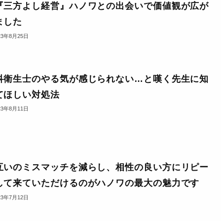
『三方よし経営』ハノワとの出会いで価値観が広が
ました
23年8月25日
科衛生士のやる気が感じられない…と嘆く先生に知
てほしい対処法
23年8月11日
互いのミスマッチを減らし、相性の良い方にリピー
して来ていただけるのがハノワの最大の魅力です
23年7月12日