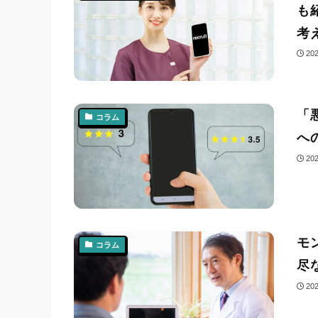
も
考
20
「
コラム
へ
20
モ
コラム
尽
20