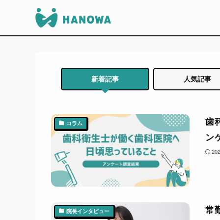
新着記事
人気記事
歯
コラム
ン
20
常
院長インタビュー