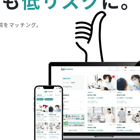
りも
低リスク
に
院をマッチング。