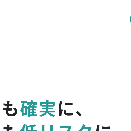
りも
確実
に、