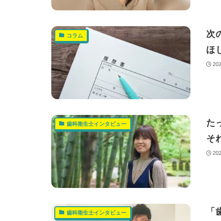
次
コラム
ほ
20
た
歯科衛生士インタビュー
そ
20
「
歯科衛生士インタビュー