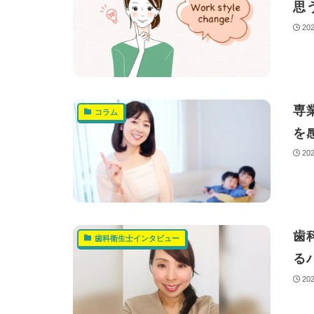
思
20
専
コラム
を
20
歯
歯科衛生士インタビュー
る
20