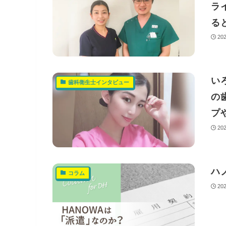
ラ
る
20
い
歯科衛生士インタビュー
の
プ
20
ハ
コラム
20