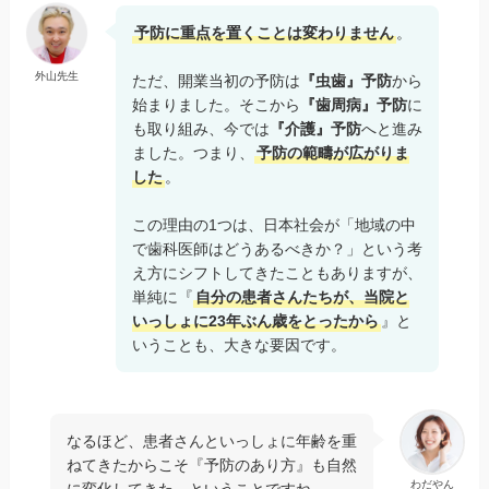
予防に重点を置くことは変わりません
。
外山先生
ただ、開業当初の予防は
『虫歯』予防
から
始まりました。そこから
『歯周病』予防
に
も取り組み、今では
『介護』予防
へと進み
ました。つまり、
予防の範疇が広がりま
した
。
この理由の1つは、日本社会が「地域の中
で歯科医師はどうあるべきか？」という考
え方にシフトしてきたこともありますが、
単純に『
自分の患者さんたちが、当院と
いっしょに23年ぶん歳をとったから
』と
いうことも、大きな要因です。
なるほど、患者さんといっしょに年齢を重
ねてきたからこそ『予防のあり方』も自然
わだやん