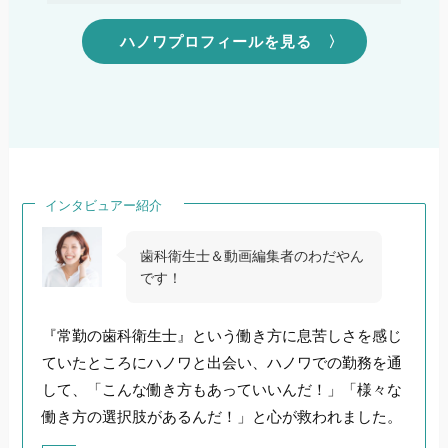
ハノワプロフィールを見る 〉
・1992年 4月 ～ 1994年 3月
大阪歯科大学附属病院口腔外科第一講座
・1993年 4月 ～ 1994年 3月
瀧藤歯科医院
・1994年 4月 ～ 1996年 4月
医療法人公英会伊藤小児歯科
インタビュアー紹介
・1996年 5月 ～ 1998年 8月
とやま歯科医院 開業
（大阪府豊中市）
歯科衛生士＆動画編集者のわだやん
・1998年10月
です！
医院移転。たつや歯科医院 開業
（大阪府大阪
市）
『常勤の歯科衛生士』という働き方に息苦しさを感じ
・2009年 7月
ていたところにハノワと出会い、ハノワでの勤務を通
医療法人侑徳会設立・改組
して、「こんな働き方もあっていいんだ！」「様々な
働き方の選択肢があるんだ！」と心が救われました。