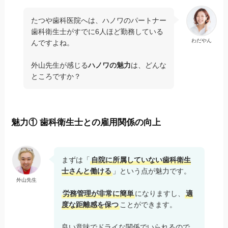
たつや歯科医院へは、ハノワのパートナー
歯科衛生士がすでに6人ほど勤務している
わだやん
んですよね。
外山先生が感じる
ハノワの魅力
は、どんな
ところですか？
魅力① 歯科衛生士との雇用関係の向上
まずは「
自院に所属していない歯科衛生
士さんと働ける
」という点が魅力です。
外山先生
労務管理が非常に簡単
になりますし、
適
度な距離感を保つ
ことができます。
良い意味でドライな関係でいられるので、