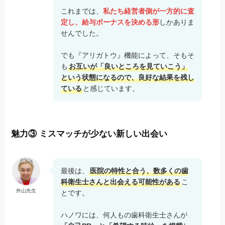
これまでは、
私たち経営者側が一方的に査
定し、給与ボーナスを決める形
しかありま
せんでした。
でも『アリガトウ』機能によって、そもそ
も
お互いが「良いところを見ていこう」
という状態になるので、良好な結果を残し
ている
と感じています。
魅力③ ミスマッチが少ない新しい出会い
最後は、
医院の特性と合う、数多くの歯
科衛生士さんと出会える可能性がある
こ
外山先生
とです。
ハノワには、何人もの歯科衛生士さんが