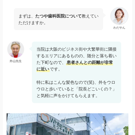
まずは、
たつや歯科医院について
教えてい
ただけますか。
わだやん
当院は大阪のビジネス街や大繁華街に隣接
するエリアにあるものの、随分と落ち着い
外山先生
た下町なので、
患者さんとの距離が非常
に近い
です。
特に私はこんな髪色なので(笑)、外をウロ
ウロと歩いていると「院長どこいくの？」
と気軽に声をかけてもらえます。