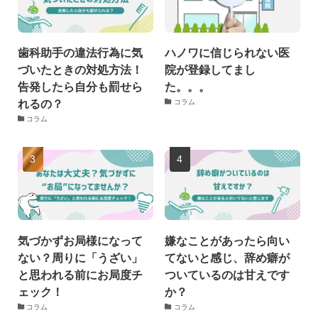
歯科助手の違法行為に気
ハノワに信じられない医
づいたときの対処方法！
院が登録してまし
告発したら自分も罰せら
た。。。
れるの？
コラム
コラム
気づかずお局様になって
嫌なことがあったら向い
ない？周りに「うざい」
てないと感じ、辞め癖が
と思われる前にお局度チ
ついているのは甘えです
ェック！
か？
コラム
コラム