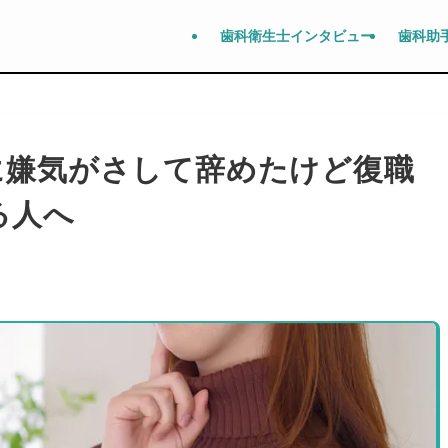
歯科衛生士インタビュー
歯科助
に嫌気がさして辞めたけど復職
る人へ