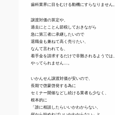
歯科業界に目をむける動機にすらなりません
譲渡対価の算定や、
過去にとことん節税しておきながら
急に第三者に承継したいので
退職金も兼ねて高く売りたい、
なんて言われても、
着手金を請求するだけで非難されるようでは
やってられません…。
いかんせん譲渡対価が安いので、
長期で啓蒙啓発する為に
セミナー開催などし続ける業者も少なく、
根本的に
「誰に相談したらいいかわからない、
何から始めればいいかわからない」と、