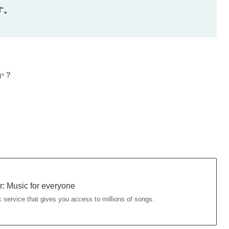
す。
か？
」
r: Music for everyone
ic service that gives you access to millions of songs.